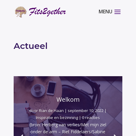
Actueel
Welkom
door
Rian de Haan
|
september 10, 2022
|
Inspiratie en bezinning
| 0 reacties
(bron: Herberg van verlies/Met mijn ziel
onder de arm – Riet Fiddelaers/Sabine